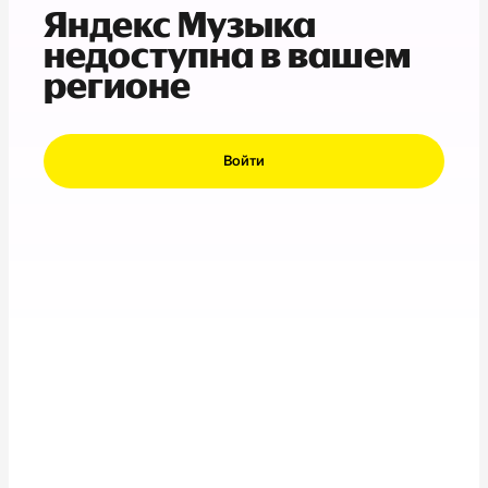
Яндекс Музыка
недоступна в вашем
регионе
Войти