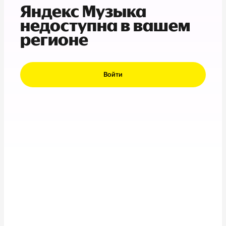
Яндекс Музыка
недоступна в вашем
регионе
Войти