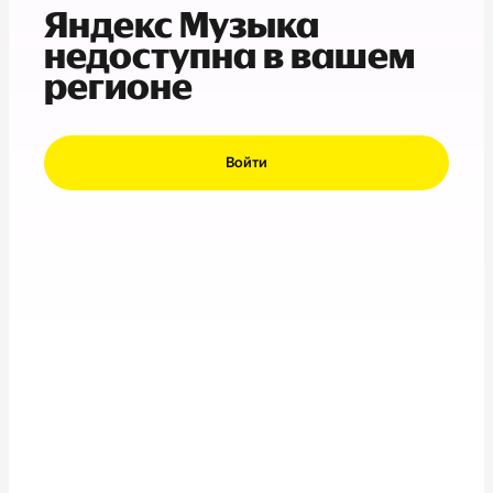
Яндекс Музыка
недоступна в вашем
регионе
Войти