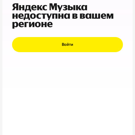
Яндекс Музыка
недоступна в вашем
регионе
Войти