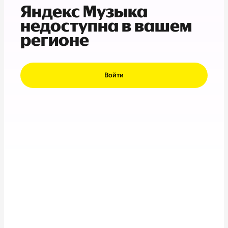
Яндекс Музыка
недоступна в вашем
регионе
Войти