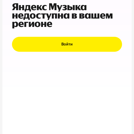
Яндекс Музыка
недоступна в вашем
регионе
Войти