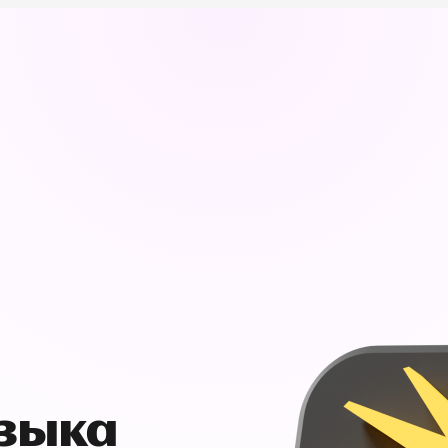
узыка