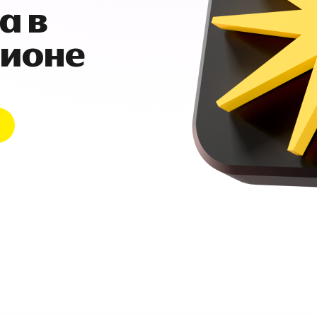
а в
гионе