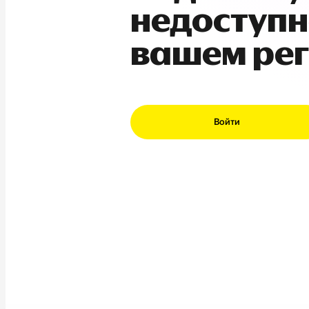
недоступн
вашем ре
Войти