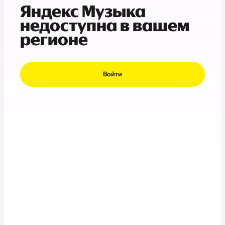
Яндекс Музыка
недоступна в вашем
регионе
Войти