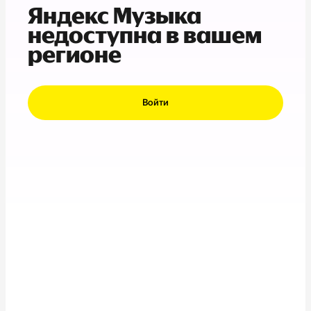
Яндекс Музыка
недоступна в вашем
регионе
Войти