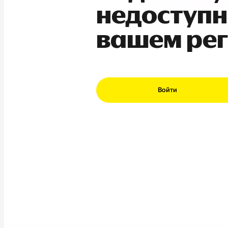
недоступн
вашем ре
Войти