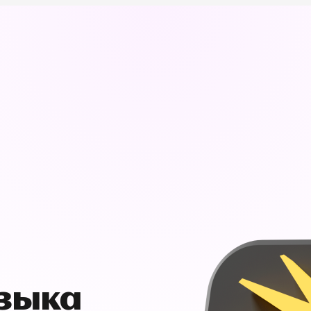
узыка