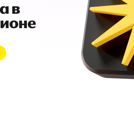
а в
гионе