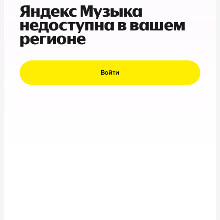
Яндекс Музыка
недоступна в вашем
регионе
Войти