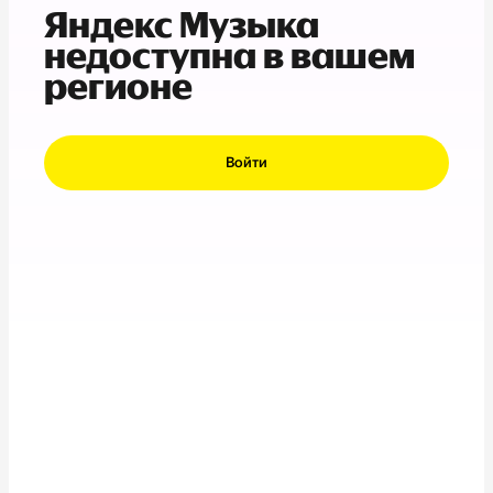
Яндекс Музыка
недоступна в вашем
регионе
Войти