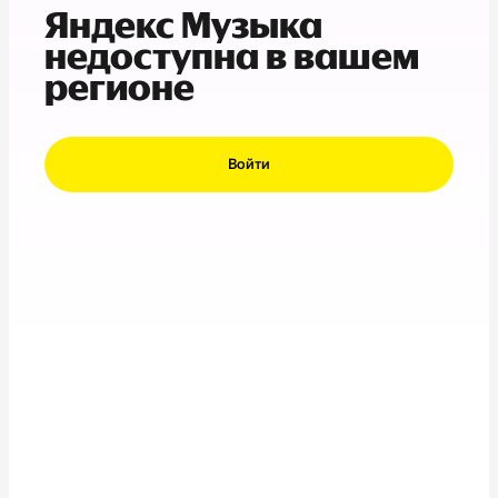
Яндекс Музыка
недоступна в вашем
регионе
Войти