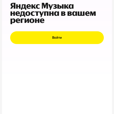
Яндекс Музыка
недоступна в вашем
регионе
Войти