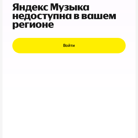
Яндекс Музыка
недоступна в вашем
регионе
Войти