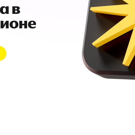
а в
гионе