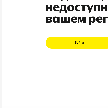
недоступн
вашем ре
Войти