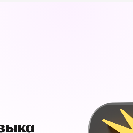
узыка