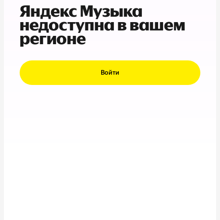
Яндекс Музыка
недоступна в вашем
регионе
Войти