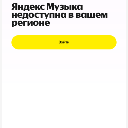
Яндекс Музыка
недоступна в вашем
регионе
Войти