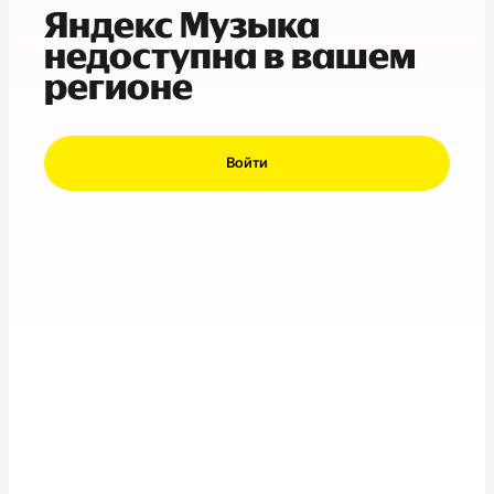
Яндекс Музыка
недоступна в вашем
регионе
Войти