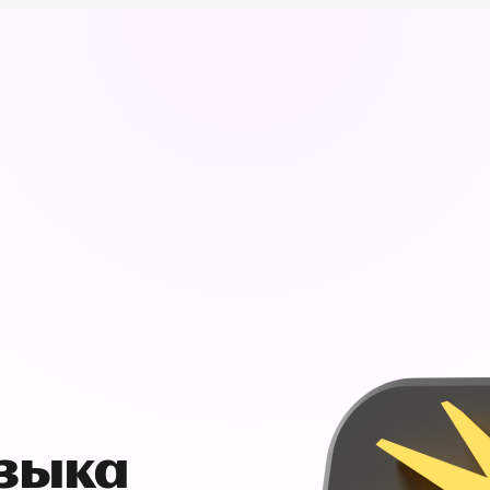
узыка