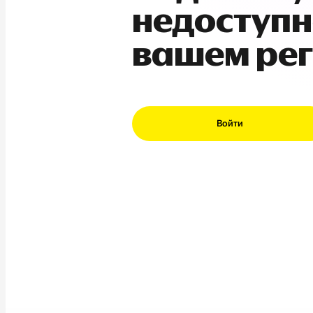
недоступн
вашем ре
Войти