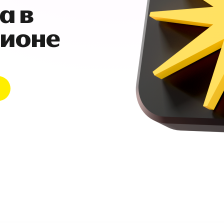
а в
гионе