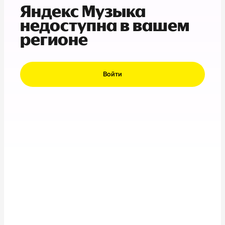
Яндекс Музыка
недоступна в вашем
регионе
Войти