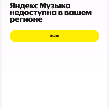
Яндекс Музыка
недоступна в вашем
регионе
Войти