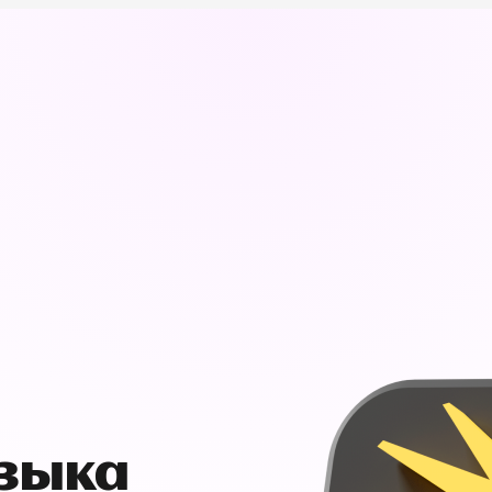
узыка