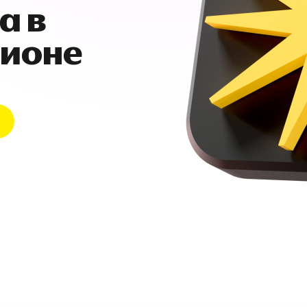
а в
гионе