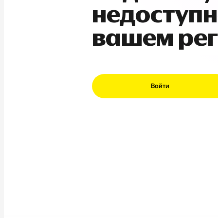
недоступн
вашем ре
Войти