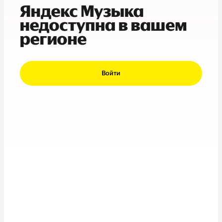
Яндекс Музыка
недоступна в вашем
регионе
Войти