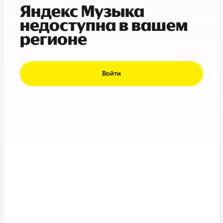
Яндекс Музыка
недоступна в вашем
регионе
Войти