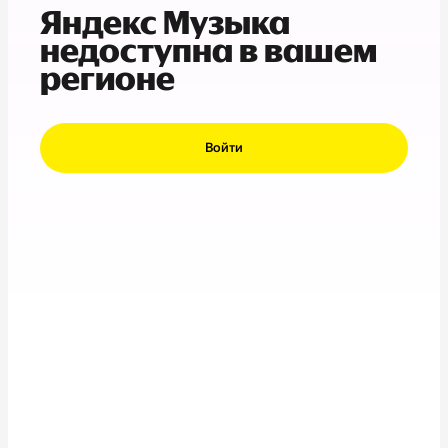
Яндекс Музыка
недоступна в вашем
регионе
Войти