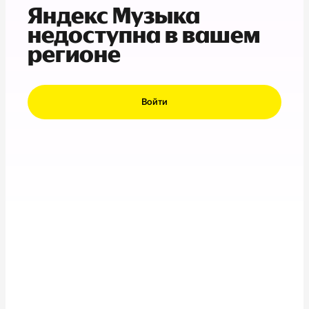
Яндекс Музыка
недоступна в вашем
регионе
Войти