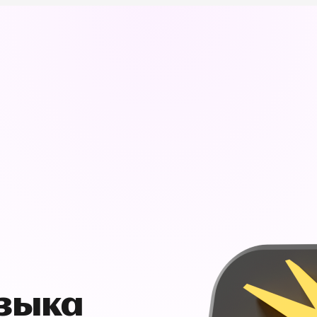
узыка