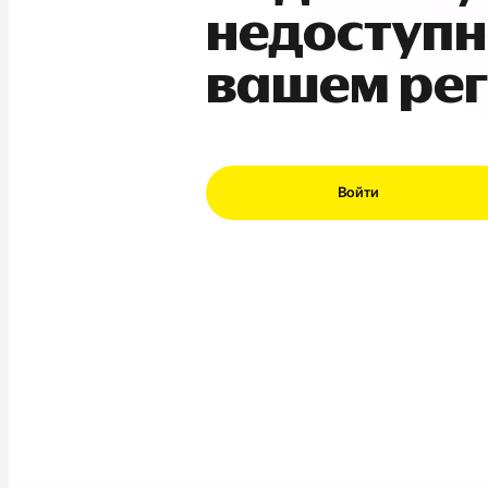
недоступн
вашем ре
Войти