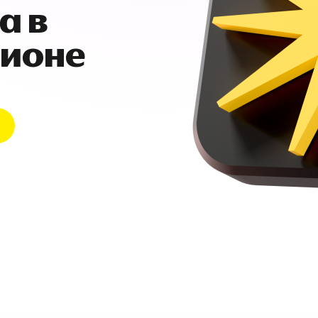
а в
гионе