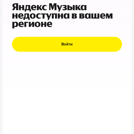
Яндекс Музыка
недоступна в вашем
регионе
Войти