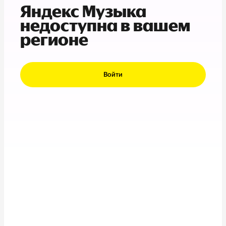
Яндекс Музыка
недоступна в вашем
регионе
Войти