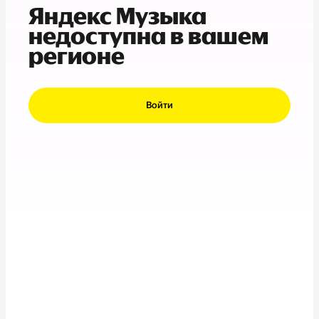
Яндекс Музыка
недоступна в вашем
регионе
Войти