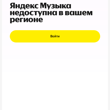
Яндекс Музыка
недоступна в вашем
регионе
Войти