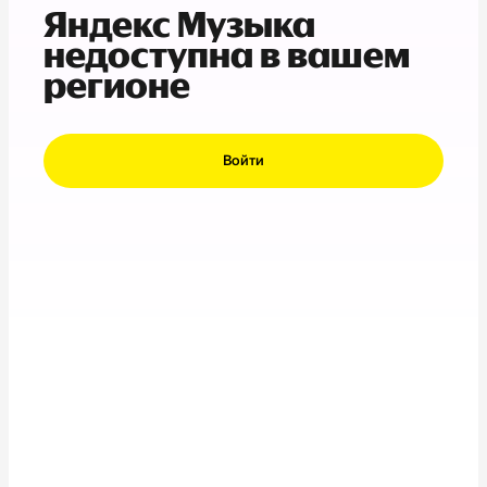
Яндекс Музыка
недоступна в вашем
регионе
Войти