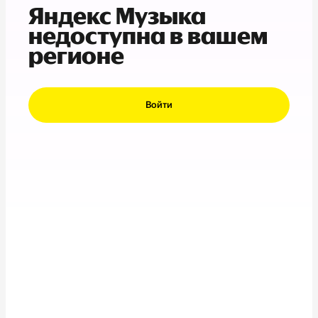
Яндекс Музыка
недоступна в вашем
регионе
Войти