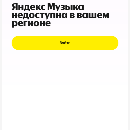
Яндекс Музыка
недоступна в вашем
регионе
Войти