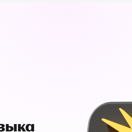
узыка