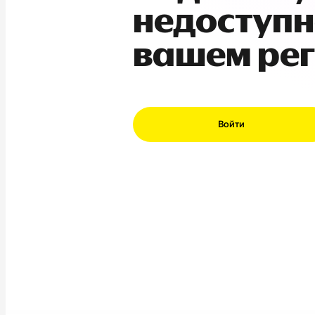
недоступн
вашем ре
Войти