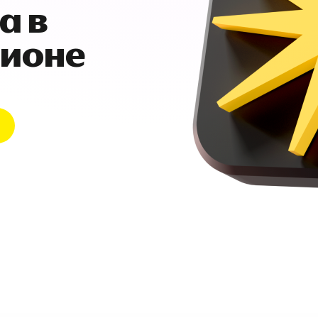
а в
гионе