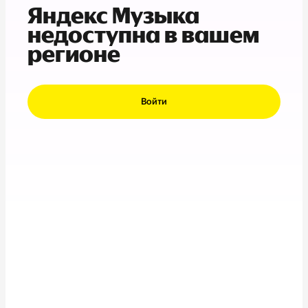
Яндекс Музыка
недоступна в вашем
регионе
Войти