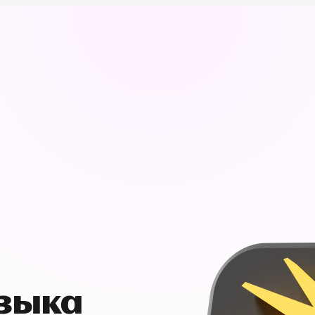
узыка