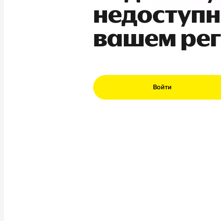
недоступн
вашем ре
Войти