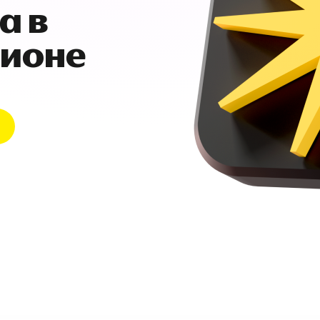
а в
гионе