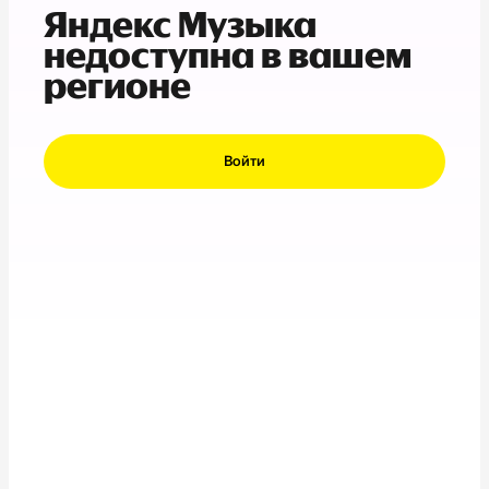
Яндекс Музыка
недоступна в вашем
регионе
Войти