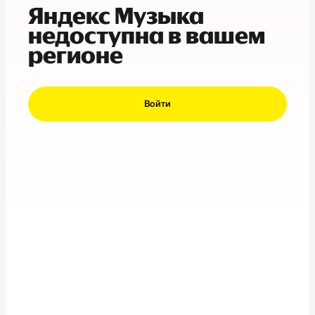
Яндекс Музыка
недоступна в вашем
регионе
Войти