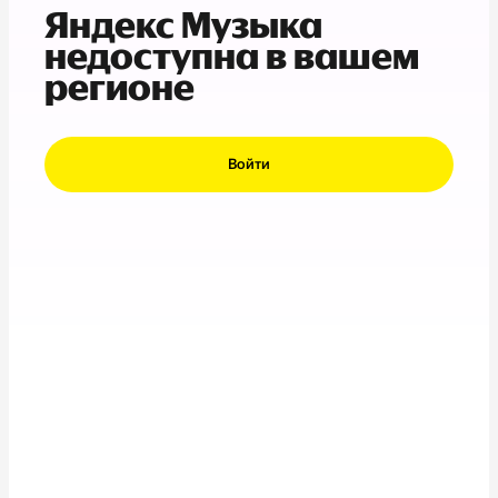
Яндекс Музыка
недоступна в вашем
регионе
Войти