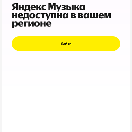
Яндекс Музыка
недоступна в вашем
регионе
Войти