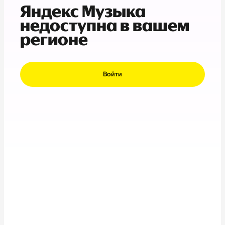
Яндекс Музыка
недоступна в вашем
регионе
Войти