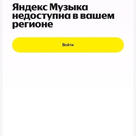
Яндекс Музыка
недоступна в вашем
регионе
Войти