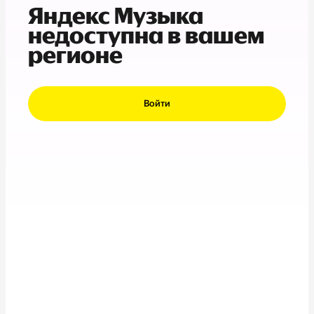
Яндекс Музыка
недоступна в вашем
регионе
Войти