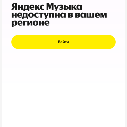
Яндекс Музыка
недоступна в вашем
регионе
Войти