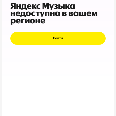
Яндекс Музыка
недоступна в вашем
регионе
Войти