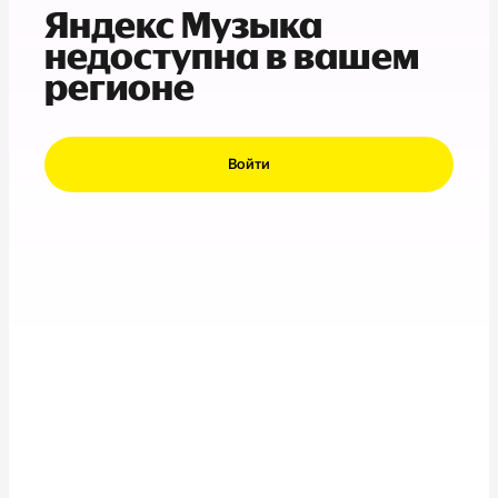
Яндекс Музыка
недоступна в вашем
регионе
Войти