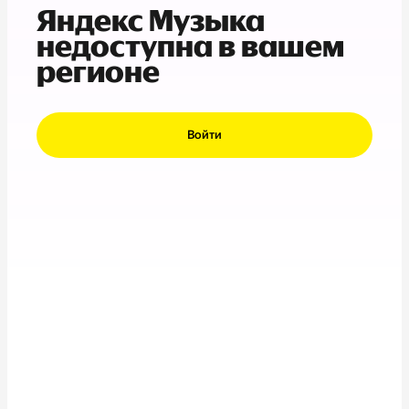
Яндекс Музыка
недоступна в вашем
регионе
Войти