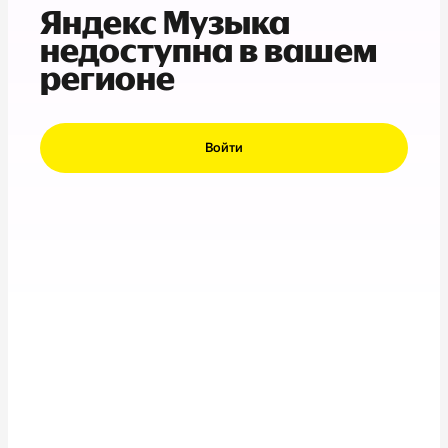
Яндекс Музыка
недоступна в вашем
регионе
Войти